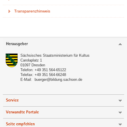
Transparenzhinweis
Weitere
Information
Footer-
Herausgeber
Bereich
Sächsisches Staatsministerium für Kultus
Carolaplatz 1
01097
Dresden
Telefon:
+49 351 564-65122
Telefax:
+49 351 564-66248
E-Mail:
buerger@bildung.sachsen.de
Service
Verwandte Portale
Seite empfehlen