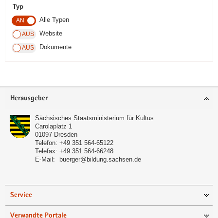
Typ
a
Alle Typen
v
i
Website
g
Dokumente
a
t
i
o
Footer-
Herausgeber
n
Bereich
Sächsisches Staatsministerium für Kultus
Carolaplatz 1
01097
Dresden
Telefon:
+49 351 564-65122
Telefax:
+49 351 564-66248
E-Mail:
buerger@bildung.sachsen.de
Service
Verwandte Portale